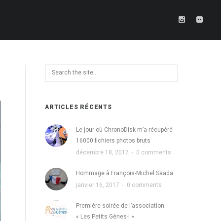
ARTICLES RÉCENTS
Le jour où ChronoDisk m’a récupéré
16000 fichiers photos bruts
décembre 18, 2017
·
0 comments
Hommage à François-Michel Saada
janvier 16, 2017
·
0 comments
Première soirée de l’association
« Les Petits Gènes-i »