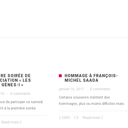
RE SOIRÉE DE
HOMMAGE À FRANÇOIS-
CIATION « LES
MICHEL SAADA
 GÈNES-I »
janvier 16, 2017
·
0 comments
016
·
0 comments
Certains souvenirs méritent des
ance de participer ce samedi
hommages, plus ou moins difficiles mais
16 à la première soirée
2303
0
Read more
Read more