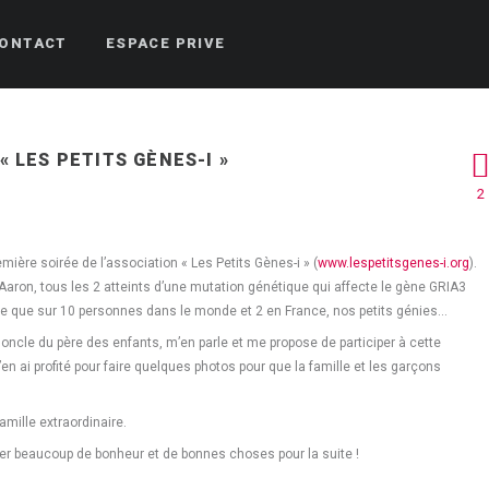
ONTACT
ESPACE PRIVE
« LES PETITS GÈNES-I »
2
mière soirée de l’association « Les Petits Gènes-i » (
www.lespetitsgenes-i.org
).
t Aaron, tous les 2 atteints d’une mutation génétique qui affecte le gène GRIA3
ée que sur 10 personnes dans le monde et 2 en France, nos petits génies…
oncle du père des enfants, m’en parle et me propose de participer à cette
en ai profité pour faire quelques photos pour que la famille et les garçons
amille extraordinaire.
iter beaucoup de bonheur et de bonnes choses pour la suite !