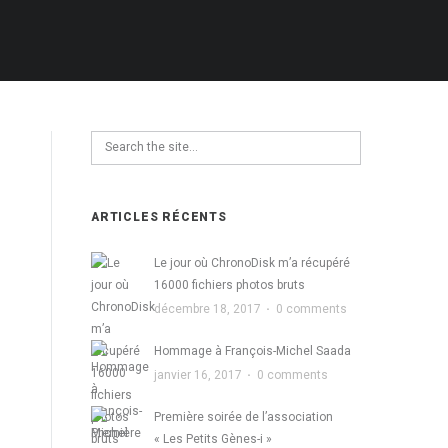
ARTICLES RÉCENTS
Le jour où ChronoDisk m’a récupéré
16000 fichiers photos bruts
décembre 18, 2017
·
0 comments
Hommage à François-Michel Saada
janvier 16, 2017
·
0 comments
Première soirée de l’association
« Les Petits Gènes-i »