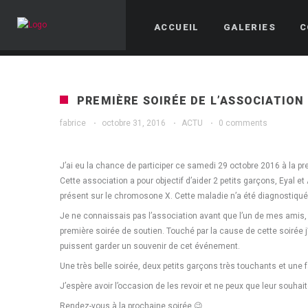
ACCUEIL
GALERIES
C
PREMIÈRE SOIRÉE DE L’ASSOCIATION 
fabrice
·
octobre 31, 2016
·
ACTU
·
0 comments
J’ai eu la chance de participer ce samedi 29 octobre 2016 à la pre
Cette association a pour objectif d’aider 2 petits garçons, Eyal e
présent sur le chromosone X. Cette maladie n’a été diagnostiqu
Je ne connaissais pas l’association avant que l’un de mes amis, 
première soirée de soutien. Touché par la cause de cette soirée j’
puissent garder un souvenir de cet événement.
Une très belle soirée, deux petits garçons très touchants et une f
J’espère avoir l’occasion de les revoir et ne peux que leur souha
Rendez-vous à la prochaine soirée 😉