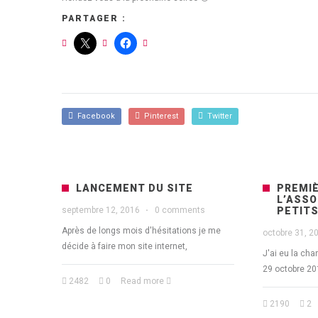
PARTAGER :
Facebook
Pinterest
Twitter
LANCEMENT DU SITE
PREMIÈ
L’ASSO
septembre 12, 2016
·
0 comments
PETITS
Après de longs mois d'hésitations je me
octobre 31, 2
décide à faire mon site internet,
J'ai eu la ch
29 octobre 20
2482
0
Read more
2190
2